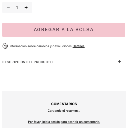
－
＋
AGREGAR A LA BOLSA
Información sobre cambios y devoluciones
Detalles
DESCRIPCIÓN DEL PRODUCTO
Una fragancia portátil y empacable que está lista para viajar. 
Auténtico y verdadero, Bare se crea con una combinación patentada 
de almizcles que se mezcla con la química de tu cuerpo para revelar 
MÁS PARA MIMARTE
tu aroma único. Rocía y listo.

•	Tipo de fragancia: Amaderada & Floral.

•	Notas: Sándalo Australiano, Mandarina De Madagascar y Violeta 
Egipcia.
