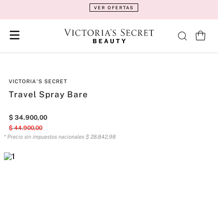
VER OFERTAS
VICTORIA'S SECRET
Travel Spray Bare
$
34
.
900
,
00
$
44
.
900
,
00
* Precio sin impuestos nacionales
$
28
.
842
,
98