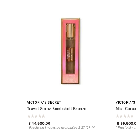
Mini
UTY
Cálida
Rollerball
Amaderado
Sets de regalo
Oriental
VICTORIA'S SECRET
VICTORIA'S
Travel Spray Bombshell Bronze
Mist Corp
$
44
.
900
,
00
$
59
.
900
,
* Precio sin impuestos nacionales
$
37
.
107
,
44
* Precio sin 