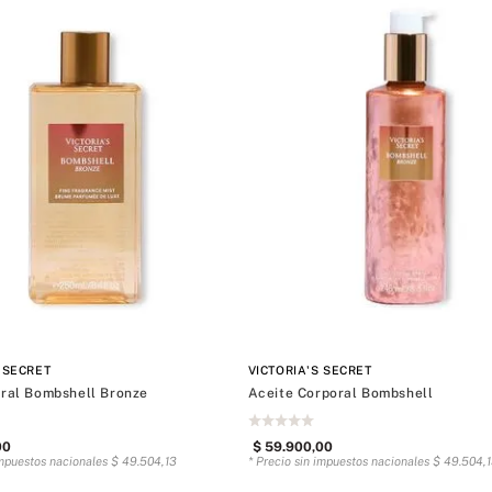
236ML/8OZ
Coconut Milk Rose
0.23OZ
Coconut Passion
Dream Angel
Noir Tease
Tease
Very Sexy
Mostrar 15 más
 SECRET
VICTORIA'S SECRET
oral Bombshell Bronze
Aceite Corporal Bombshell
00
$
59
.
900
,
00
impuestos nacionales
$
49
.
504
,
13
* Precio sin impuestos nacionales
$
49
.
504
,
1