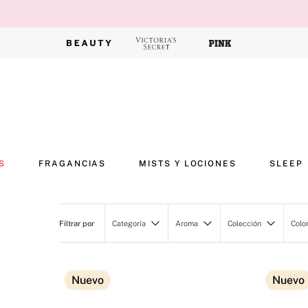
S
FRAGANCIAS
MISTS Y LOCIONES
SLEEP
Categoría
Aroma
Colección
Colo
Perfumes
Frutal
Bombshell
Lociones Corporales
Floral
ACCESSORIES
Nuevo
Nuevo
Mists Corporales
Cálido
BEAUTY
Fragancias Corporales
Fresco
PERSONALCAR