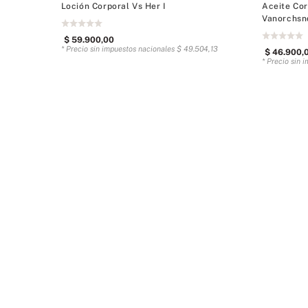
Loción Corporal Vs Her I
Aceite Co
Vanorchsn
$
59
.
900
,
00
* Precio sin impuestos nacionales
$
49
.
504
,
13
$
46
.
900
,
* Precio sin 