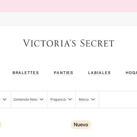
BRALETTES
PANTIES
LABIALES
HOG
r
Contenido Neto
Fragancia
Marca
Bmshell Bronze
250ML/8.4OZ
Bombshell
Victoria's Secret
100ML/3.4OZ
Bombshell Intense
Nuevo
50ML/1.7OZ
Bombshell Passion
E+BEA
75ML/2.5OZ
Bombshell Seduction