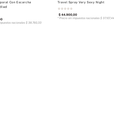
rporal Con Escarcha
Travel Spray Very Sexy Night
dlwd
$
44
.
900
,
00
* Precio sin impuestos nacionales
$
37
.
107
,
4
00
impuestos nacionales
$
38
.
760
,
33