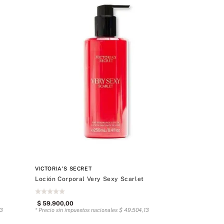
VICTORIA'S SECRET
Loción Corporal Very Sexy Scarlet
$
59
.
900
,
00
3
* Precio sin impuestos nacionales
$
49
.
504
,
13