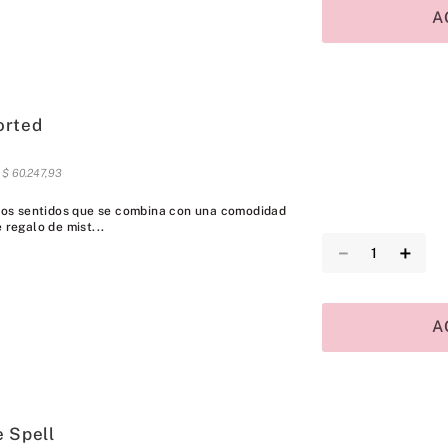
A
orted
s
$
60
.
247
,
93
a los sentidos que se combina con una comodidad
 regalo de mist...
－
＋
A
 Spell