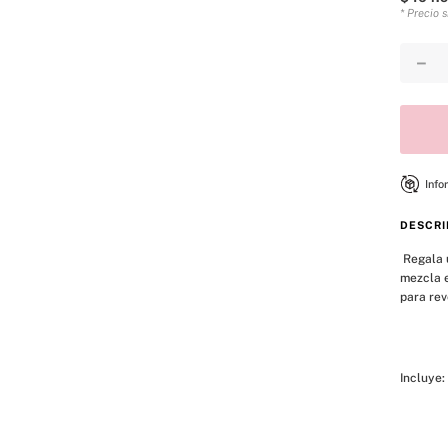
* Precio 
－
Info
DESCRI
 Regala una nueva fragancia exclusiva con este set de tres piezas. Esta 
mezcla e
para rev
Incluye: