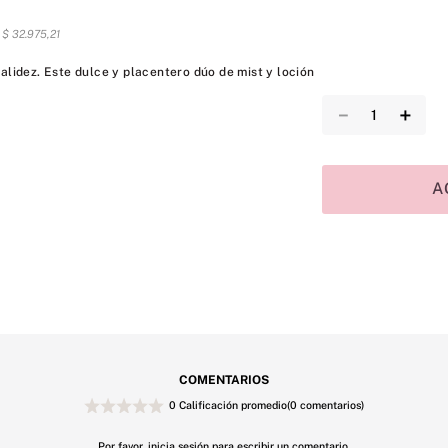
s
$
32
.
975
,
21
alidez. Este dulce y placentero dúo de mist y loción
－
＋
A
COMENTARIOS
0 Calificación promedio
(0 comentarios)
Por favor, inicia sesión para escribir un comentario.