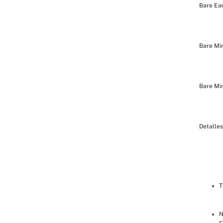
Bare Eau
Bare Min
Bare Min
Detalles
T
N