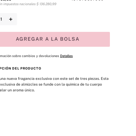
sin impuestos nacionales
$
136
.
280
,
99
＋
AGREGAR A LA BOLSA
rmación sobre cambios y devoluciones
Detalles
PCIÓN DEL PRODUCTO
xclusiva de almizcles se funde con la química de tu cuerpo 
elar un aroma único.