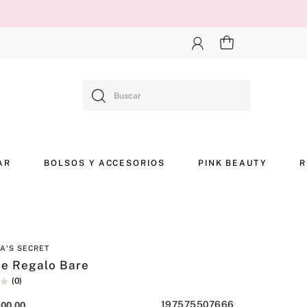
Buscar
AR
BOLSOS Y ACCESORIOS
PINK BEAUTY
R
IA'S SECRET
De Regalo Bare
(
0
)
197575507666
900
,
00