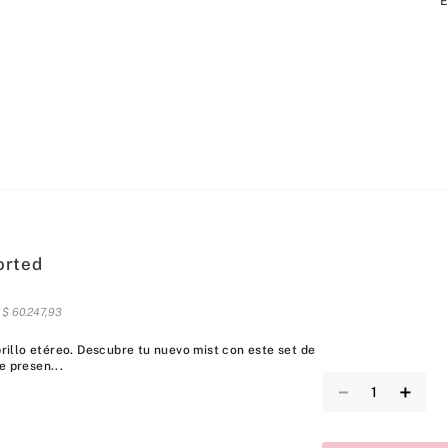
E
orted
s
$
60
.
247
,
93
 brillo etéreo. Descubre tu nuevo mist con este set de
e presen...
－
＋