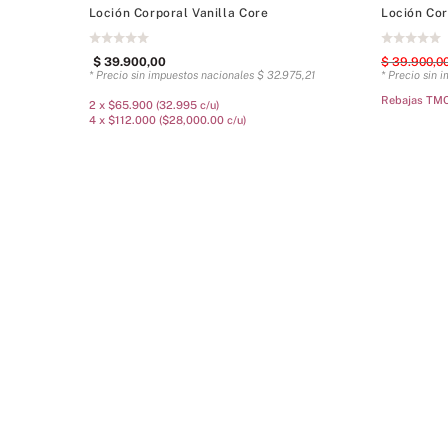
Loción Corporal Vanilla Core
Loción Cor
$
39
.
900
,
00
$
39
.
900
,
0
* Precio sin impuestos nacionales
$
32
.
975
,
21
* Precio sin 
Rebajas TMC
2 x $65.900 (32.995 c/u)
4 x $112.000 ($28,000.00 c/u)