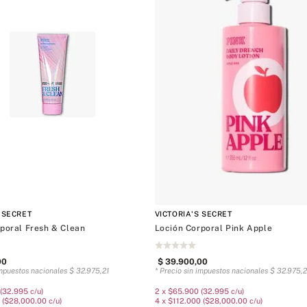
SUN-SPLASHED
 SECRET
VICTORIA'S SECRET
poral Fresh & Clean
Loción Corporal Pink Apple
00
$
39
.
900
,
00
impuestos nacionales
$
32
.
975
,
21
* Precio sin impuestos nacionales
$
32
.
975
,
2
(32.995 c/u)
2 x $65.900 (32.995 c/u)
 ($28,000.00 c/u)
4 x $112.000 ($28,000.00 c/u)