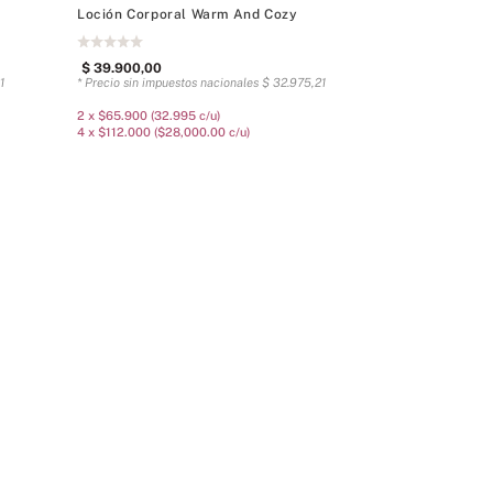
Loción Corporal Warm And Cozy
$
39
.
900
,
00
1
* Precio sin impuestos nacionales
$
32
.
975
,
21
2 x $65.900 (32.995 c/u)
4 x $112.000 ($28,000.00 c/u)