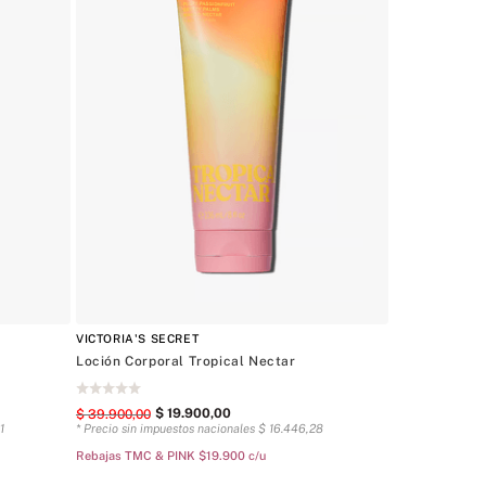
VICTORIA'S SECRET
Loción Corporal Tropical Nectar
$
19
.
900
,
00
$
39
.
900
,
00
1
* Precio sin impuestos nacionales
$
16
.
446
,
28
Rebajas TMC & PINK $19.900 c/u