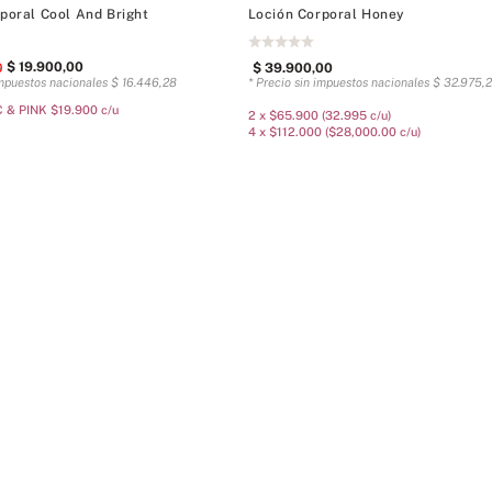
poral Cool And Bright
Loción Corporal Honey
$
19
.
900
,
00
0
$
39
.
900
,
00
impuestos nacionales
$
16
.
446
,
28
* Precio sin impuestos nacionales
$
32
.
975
,
2
 & PINK $19.900 c/u
2 x $65.900 (32.995 c/u)
4 x $112.000 ($28,000.00 c/u)