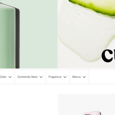
Color
Contenido Neto
Fragancia
Marca
Sunsplshedfrshcln
236ML/8OZ
Cool And Bright
Victoria's Secret
CARE+BEA
Sunsplshedwrmczy
355ML/12OZ
Fresh And Clean
Honey
Warm And Cozy
Vanilla Core