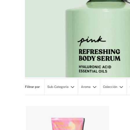
Sub-Categoría
Aroma
Colección
Cremas Corporales
Frutal
BEAUTY
Mists Corporales
Fresco
PERSONAL
UTY
Gel de baño
Cálida
Exfoliantes
Aceites Corporales