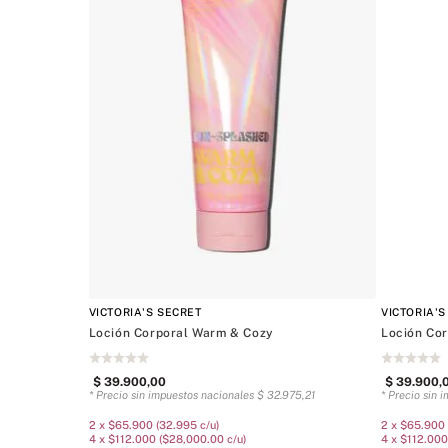
VICTORIA'S SECRET
VICTORIA'S
Loción Corporal Warm & Cozy
Loción Cor
$
39
.
900
,
00
$
39
.
900
,
* Precio sin impuestos nacionales
$
32
.
975
,
21
* Precio sin 
2 x $65.900 (32.995 c/u)
2 x $65.900 
4 x $112.000 ($28,000.00 c/u)
4 x $112.000