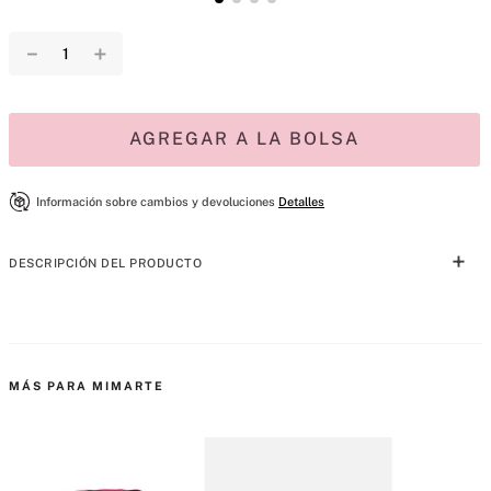
－
＋
AGREGAR A LA BOLSA
Información sobre cambios y devoluciones
Detalles
DESCRIPCIÓN DEL PRODUCTO
Bombshell Midnight llena la atmósfera de luces centelleantes para 
una celebración luminosa. Con una explosión de cereza negra, esta 
fragancia despliega un brillo resplandeciente de fruta exquisita 
MÁS PARA MIMARTE
bañada en escarcha. La peonía, flor que florece con espíritu navideño, 
ilumina el corazón con una luminosidad efervescente. En el fondo, un 
aroma familiar y a la vez misterioso de vainilla se fusiona con maderas 
invernales para crear una estela cautivadora que perdura en el 