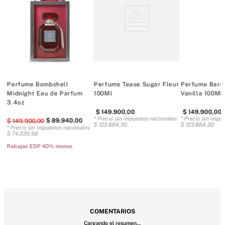
tiempo.
Tipo de fragancia: Afrutada, vainilla y madera
Notas: cereza negra, peonía estrella vespertina, vainilla y 
madera
100 ml/3,4 onzas.
Doméstico
Perfume Bombshell
Perfume Tease Sugar Fleur
Perfume Bare
Midnight Eau de Parfum
100Ml
Vanilla 100Ml
3.4oz
$
149
.
900
,
00
$
149
.
900
,
00
es
* Precio sin impuestos nacionales
* Precio sin impu
$
89
.
940
,
00
$
149
.
900
,
00
$
123
.
884
,
30
$
123
.
884
,
30
* Precio sin impuestos nacionales
$
74
.
330
,
58
Rebajas EDP 40% menos
COMENTARIOS
Cargando el resumen…