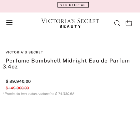
VER OFERTAS
VICTORIA'S SECRET
Perfume Bombshell Midnight Eau de Parfum
3.4oz
$
89
.
940
,
00
$
149
.
900
,
00
* Precio sin impuestos nacionales
$
74
.
330
,
58