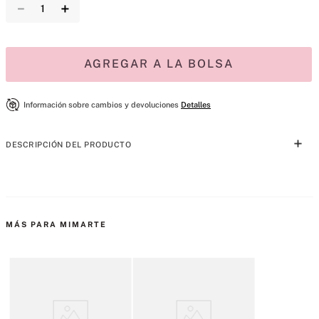
－
＋
AGREGAR A LA BOLSA
Información sobre cambios y devoluciones
Detalles
DESCRIPCIÓN DEL PRODUCTO
Decadencia profunda y eterna. Esta vibrante extensión de la 
fragancia número 1 de Estados Unidos* irradia una luminosidad y una 
fuerza impactantes. Esta fragancia se abre con una brillante y 
MÁS PARA MIMARTE
robusta explosión de exuberante cereza. Una rica explosión de 
aterciopelada peonía roja cautiva los sentidos con una versión con 
cuerpo del característico floral pétalo de Bombshell. Una cálida y 
sensual vainilla envuelve el final de la fragancia para una intensa 
indulgencia.