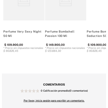
Tipo de fragancia: Chipre Floral Afrutado
Notas: cereza exuberante, peonía roja, vainilla sensual.
Eau de Parfum es nuestra versión más concentrada y pura de 
la fragancia.
50 ml/3,4 onzas.
Perfume Very Sexy Night
Perfume Bombshell
Perfume Bomb
Doméstico
50 Ml
Passion 100 Ml
Seduction 50
Fuente Euromonitor International Limited; ventas de la 
$
109
.
900
,
00
$
149
.
900
,
00
$
109
.
900
,
00
categoría de fragancias en ventas minoristas totales, en 
es
* Precio sin impuestos nacionales
* Precio sin impuestos nacionales
* Precio sin impu
$
90
.
826
,
45
$
123
.
884
,
30
$
90
.
826
,
45
unidades de volumen vendidas, marca global.
COMENTARIOS
0 Calificación promedio
(0 comentarios)
Por favor, inicia sesión para escribir un comentario.