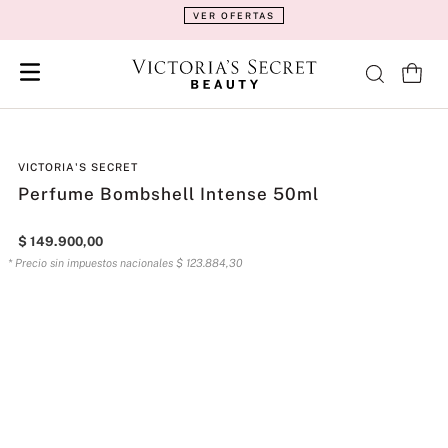
VER OFERTAS
VICTORIA'S SECRET
Perfume Bombshell Intense 50ml
$
149
.
900
,
00
* Precio sin impuestos nacionales
$
123
.
884
,
30