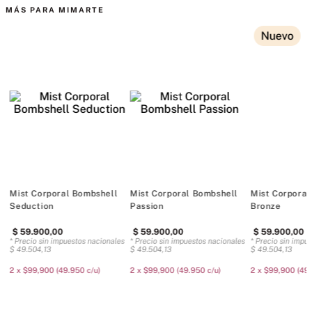
Tipo de fragancia: Floral cálida
Notas: peonía blanca, salvia, almizcle aterciopelado
Mist es nuestra versión más ligera de la fragancia.
250 ml/8,4 onzas líquidas.
Doméstico
Mist Corporal Bombshell
Mist Corporal Bombshell
Mist Corporal
Seduction
Passion
Bronze
$
59
.
900
,
00
$
59
.
900
,
00
$
59
.
900
,
00
es
* Precio sin impuestos nacionales
* Precio sin impuestos nacionales
* Precio sin impu
$
49
.
504
,
13
$
49
.
504
,
13
$
49
.
504
,
13
00
2 x $99,900 (49.950 c/u)
2 x $99,900 (49.950 c/u)
2 x $99,900 (49.
COMENTARIOS
Cargando el resumen…
Por favor, inicia sesión para escribir un comentario.