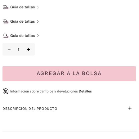
－
＋
AGREGAR A LA BOLSA
Información sobre cambios y devoluciones
Detalles
DESCRIPCIÓN DEL PRODUCTO
Un atractivo seductor. Nuestra bruma ligera como el aire ofrece un 
toque refrescante de fragancia. La etérea salvia francesa se mezcla 
con cremosas flores blancas y un cálido almizcle aterciopelado para 
MÁS PARA MIMARTE
crear un aroma seductor y sensual.
Nuevo
Consejo: Para disfrutar de una fragancia duradera, combínela con la 
loción perfumada a juego.