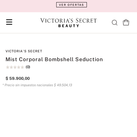
VER OFERTAS
VICTORIA'S SECRET
Mist Corporal Bombshell Seduction
(
0
)
$
59
.
900
,
00
* Precio sin impuestos nacionales
$
49
.
504
,
13