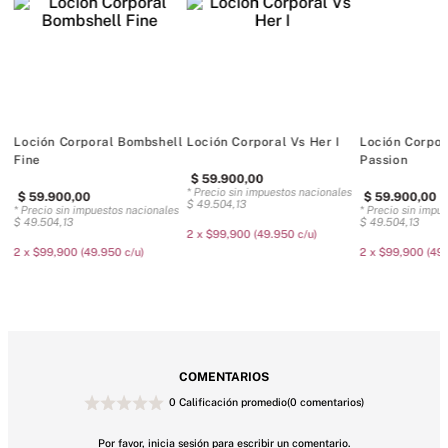
Notas: Melocotón aterciopelado, peonía cristal, ámbar 
opulento
La bruma es nuestra versión más ligera de la fragancia.
250 ml/8.4 oz.
Uso doméstico
Loción Corporal Bombshell
Loción Corporal Vs Her I
Loción Corpor
Fine
Passion
$
59
.
900
,
00
* Precio sin impuestos nacionales
$
59
.
900
,
00
$
59
.
900
,
00
$
49
.
504
,
13
es
* Precio sin impuestos nacionales
* Precio sin impu
$
49
.
504
,
13
$
49
.
504
,
13
2 x $99,900 (49.950 c/u)
2 x $99,900 (49.950 c/u)
2 x $99,900 (49.
COMENTARIOS
0 Calificación promedio
(0 comentarios)