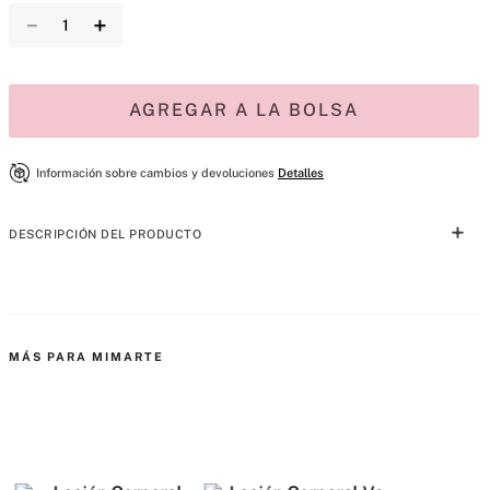
－
＋
AGREGAR A LA BOLSA
Información sobre cambios y devoluciones
Detalles
DESCRIPCIÓN DEL PRODUCTO
Déjate llevar por una nube de tu fragancia favorita. Nuestra ligera 
bruma ofrece un refrescante toque aromático. Intensa y brillante, 
Bombshell Glamour es una deslumbrante mezcla de frutas suculentas 
MÁS PARA MIMARTE
y una calidez suntuosa.
Consejo: Para una fragancia duradera, aplícala en capas con la Loción 
de Fragancia Fina a juego.
Tipo de fragancia: Floral Amaderada