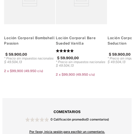
Suavidad y aroma sedosos y fragantes.

Suavidad y aroma sedosos y fragantes.

250 ml/8,4 onzas
ll
Loción Corporal Bombshell
Loción Corporal Bare
Loción Corpor
Passion
Sueded Vanilla
Seduction
$
59
.
900
,
00
$
59
.
900
,
00
$
59
.
900
,
00
es
* Precio sin impuestos nacionales
* Precio sin impuestos nacionales
* Precio sin impu
$
49
.
504
,
13
$
49
.
504
,
13
$
49
.
504
,
13
2 x $99,900 (49.950 c/u)
2 x $99,900 (49.950 c/u)
COMENTARIOS
0 Calificación promedio
(0 comentarios)
Por favor, inicia sesión para escribir un comentario.