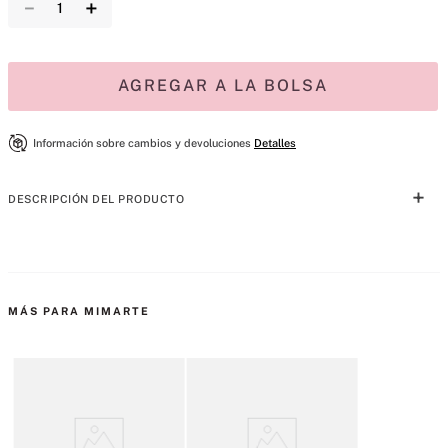
－
＋
AGREGAR A LA BOLSA
Información sobre cambios y devoluciones
Detalles
DESCRIPCIÓN DEL PRODUCTO
Envuélvete en tu fragancia característica. Nuestra loción nutritiva 
para la piel de rápida absorción agrega el toque perfecto de 
aroma. Auténtico y verdadero, Bare se crea con una mezcla patentada 
MÁS PARA MIMARTE
de almizcles que se mezcla con la química de tu cuerpo para revelar 
tu firma.

Consejo: Para una experiencia de fragancia duradera, combínelo con 
el perfume o  Mist a juego.

Tipo de fragancia: floral amaderada.

Notas: sándalo australiano, mandarina de Madagascar, violeta egipcia
