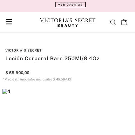
VER OFERTAS
VICTORIA'S SECRET
Loción Corporal Bare 250Ml/8.4Oz
$
59
.
900
,
00
* Precio sin impuestos nacionales
$
49
.
504
,
13