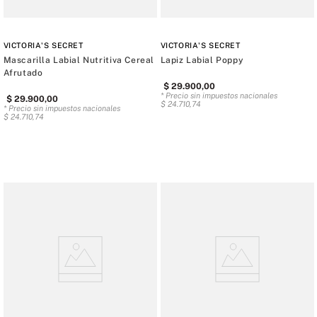
VICTORIA'S SECRET
VICTORIA'S SECRET
Mascarilla Labial Nutritiva Cereal
Lapiz Labial Poppy
Afrutado
$
29
.
900
,
00
* Precio sin impuestos nacionales
$
29
.
900
,
00
$
24
.
710
,
74
* Precio sin impuestos nacionales
$
24
.
710
,
74