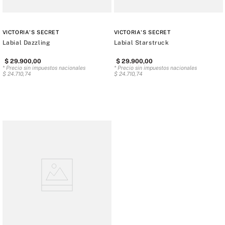
VICTORIA'S SECRET
VICTORIA'S SECRET
Labial Dazzling
Labial Starstruck
$
29
.
900
,
00
$
29
.
900
,
00
* Precio sin impuestos nacionales
* Precio sin impuestos nacionales
$
24
.
710
,
74
$
24
.
710
,
74