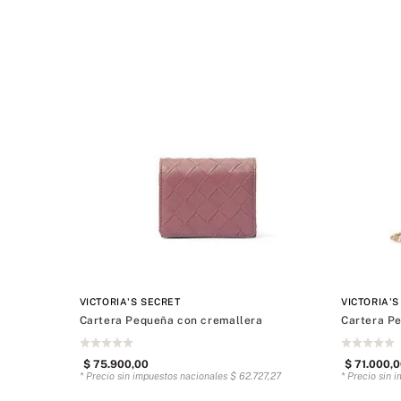
VICTORIA'S SECRET
VICTORIA'S
Cartera Pequeña con cremallera
Cartera P
$
75
.
900
,
00
$
71
.
000
,
0
* Precio sin impuestos nacionales
$
62
.
727
,
27
* Precio sin 