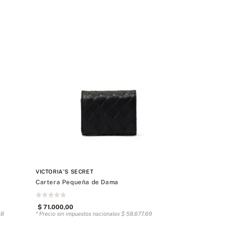
VICTORIA'S SECRET
Cartera Pequeña de Dama
$
71
.
000
,
00
58
* Precio sin impuestos nacionales
$
58
.
677
,
69