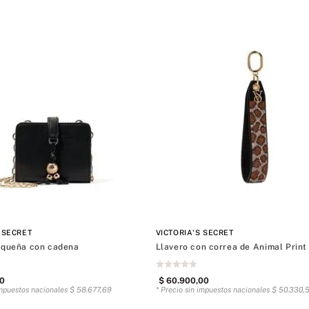
 SECRET
VICTORIA'S SECRET
equeña con cadena
Llavero con correa de Animal Print
0
$
60
.
900
,
00
impuestos nacionales
$
58
.
677
,
69
* Precio sin impuestos nacionales
$
50
.
330
,