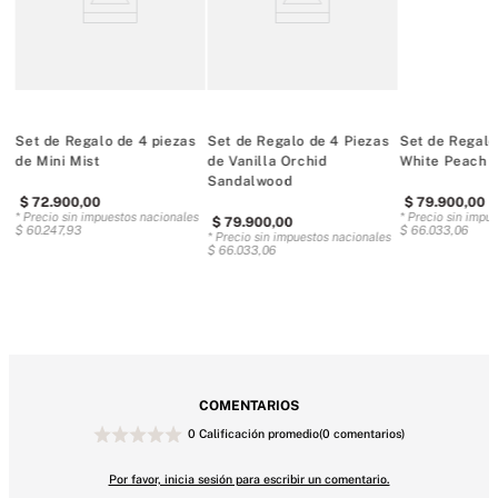
Incluye:
Set de Regalo de 4 piezas
Set de Regalo de 4 Piezas
Set de Regalo
Blue Jasmine Water Lily
de Mini Mist
de Vanilla Orchid
White Peach 
Sandalwood
es
$
72
.
900
,
00
$
79
.
900
,
00
* Precio sin impuestos nacionales
* Precio sin impu
$
79
.
900
,
00
$
60
.
247
,
93
$
66
.
033
,
06
* Precio sin impuestos nacionales
$
66
.
033
,
06
Tipo de fragancia: Floral Fresco
Notas: jazmín azul y nenúfar
COMENTARIOS
Coconut Milk Rose
0 Calificación promedio
(0 comentarios)
Por favor, inicia sesión para escribir un comentario.