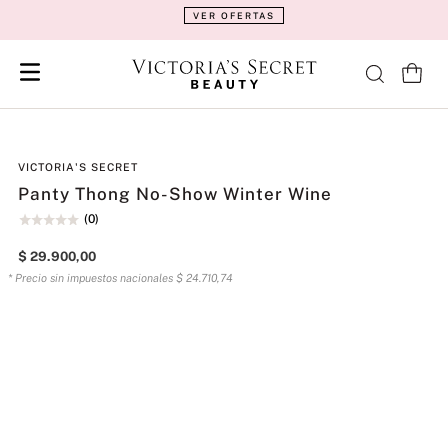
VER OFERTAS
VICTORIA'S SECRET
Panty Thong No-Show Winter Wine
(
0
)
$
29
.
900
,
00
* Precio sin impuestos nacionales
$
24
.
710
,
74