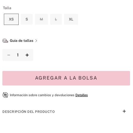
Talla
XS
S
M
L
XL
Guia de tallas
－
＋
AGREGAR A LA BOLSA
Información sobre cambios y devoluciones
Detalles
DESCRIPCIÓN DEL PRODUCTO
Cuando decimos que no se notan, lo decimos en serio. Nuestra 
colección de bragas más vendida está hecha con microfibra suave y 