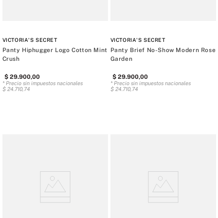
VICTORIA'S SECRET
VICTORIA'S SECRET
Panty Hiphugger Logo Cotton Mint
Panty Brief No-Show Modern Rose
Crush
Garden
$
29
.
900
,
00
$
29
.
900
,
00
* Precio sin impuestos nacionales
* Precio sin impuestos nacionales
$
24
.
710
,
74
$
24
.
710
,
74