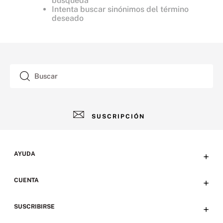
búsqueda
Intenta buscar sinónimos del término
deseado
Buscar
SUSCRIPCIÓN
AYUDA
+
Contacto
CUENTA
+
Tiendas
Tu cuenta
SUSCRIBIRSE
+
Preguntas frecuentes