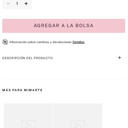
－
＋
AGREGAR A LA BOLSA
Información sobre cambios y devoluciones
Detalles
DESCRIPCIÓN DEL PRODUCTO
Desliza, brilla. Los brillos que amas, ahora con un aspecto 
completamente nuevo. 
Nuestra fórmula de alto brillo está disponible en una variedad de 
MÁS PARA MIMARTE
colores translúcidos. 
Expresivo, único y lleno de sabor, como tú.
Consejo Úselo solo o colóquelo sobre su color de labios 
favorito para obtener un acabado de megavatios. Probado por 
dermatólogos