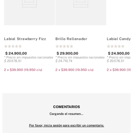
No probado en animales
46 onzas
Labial Strawberry Fizz
Brillo Rellenador
Labial Candy
$
24
.
900
,
00
$
29
.
900
,
00
$
24
.
900
,
00
es
* Precio sin impuestos nacionales
* Precio sin impuestos nacionales
* Precio sin impu
$
20
.
578
,
51
$
24
.
710
,
74
$
20
.
578
,
51
2 x $39.900 (19.950 c/u)
2 x $39.900 (19.950 c/u)
2 x $39.900 (19.
COMENTARIOS
Cargando el resumen…
Por favor, inicia sesión para escribir un comentario.