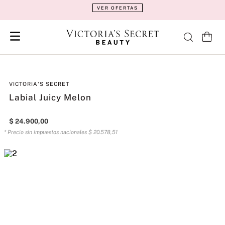
VER OFERTAS
VICTORIA'S SECRET
Labial Juicy Melon
$
24
.
900
,
00
* Precio sin impuestos nacionales
$
20
.
578
,
51