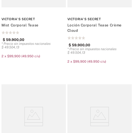
VICTORIA'S SECRET
VICTORIA'S SECRET
Mist Corporal Tease
Loción Corporal Tease Crème
Cloud
$
59
.
900
,
00
* Precio sin impuestos nacionales
$
59
.
900
,
00
$
49
.
504
,
13
* Precio sin impuestos nacionales
$
49
.
504
,
13
2 x $99,900 (49.950 c/u)
2 x $99,900 (49.950 c/u)