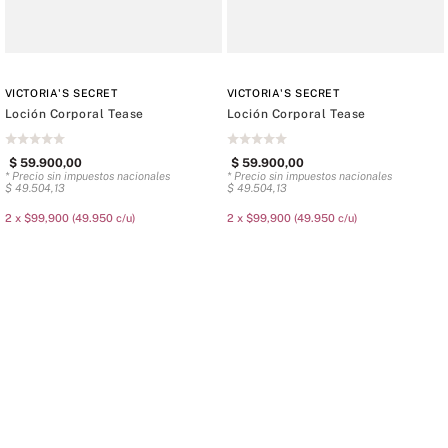
VICTORIA'S SECRET
VICTORIA'S SECRET
Loción Corporal Tease
Loción Corporal Tease
$
59
.
900
,
00
$
59
.
900
,
00
* Precio sin impuestos nacionales
* Precio sin impuestos nacionales
$
49
.
504
,
13
$
49
.
504
,
13
2 x $99,900 (49.950 c/u)
2 x $99,900 (49.950 c/u)