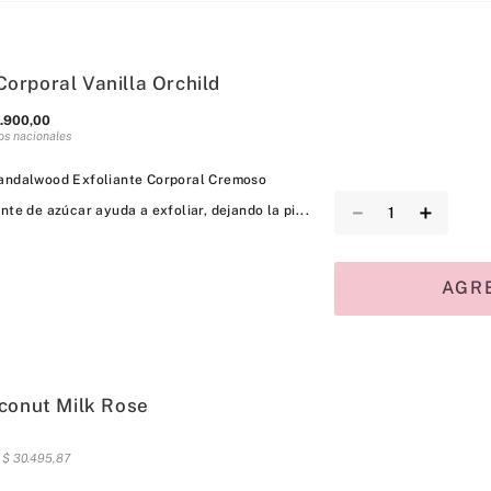
Corporal Vanilla Orchild
.
900
,
00
os nacionales
Sandalwood Exfoliante Corporal Cremoso
－
＋
nte de azúcar ayuda a exfoliar, dejando la pi...
AGR
conut Milk Rose
s
$
30
.
495
,
87