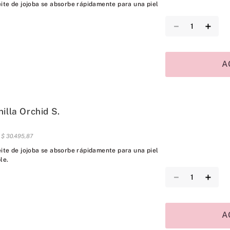
ite de jojoba se absorbe rápidamente para una piel
－
＋
A
illa Orchid S.
s
$
30
.
495
,
87
ite de jojoba se absorbe rápidamente para una piel
le.
－
＋
A