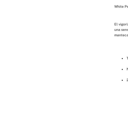
White P
El vigor
una sens
manteca 
 