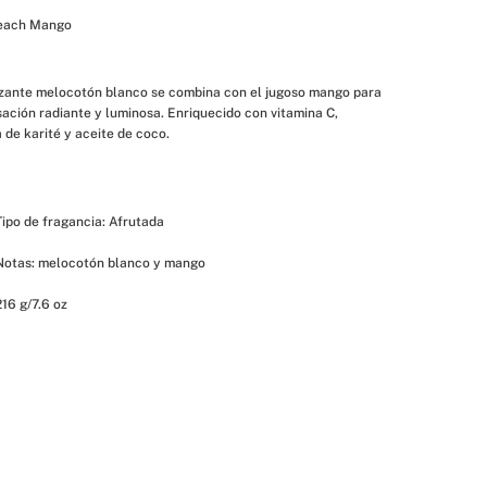
each Mango
izante melocotón blanco se combina con el jugoso mango para 
ación radiante y luminosa. Enriquecido con vitamina C, 
de karité y aceite de coco.
 Tipo de fragancia: Afrutada
 Notas: melocotón blanco y mango
216 g/7.6 oz