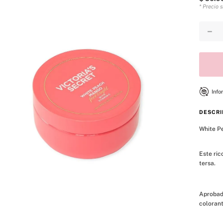
* Precio 
－
Info
DESCRI
White P
Este ric
tersa.
Aprobado
colorant