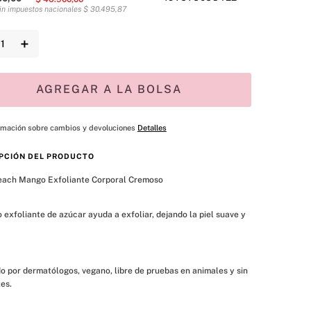
sin impuestos nacionales
$
30
.
495
,
87
＋
AGREGAR A LA BOLSA
rmación sobre cambios y devoluciones
Detalles
PCIÓN DEL PRODUCTO
each Mango Exfoliante Corporal Cremoso

o exfoliante de azúcar ayuda a exfoliar, dejando la piel suave y 
 por dermatólogos, vegano, libre de pruebas en animales y sin 
es.