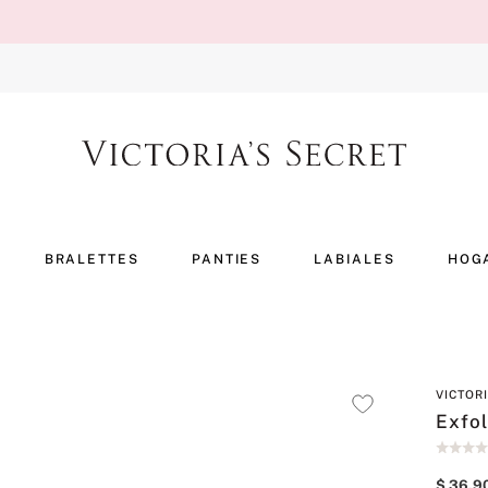
BRALETTES
PANTIES
LABIALES
HOG
VICTOR
Exfo
$
36
.
9