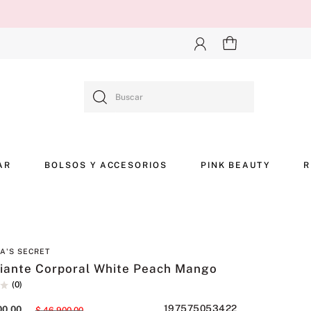
Buscar
AR
BOLSOS Y ACCESORIOS
PINK BEAUTY
R
IA'S SECRET
liante Corporal White Peach Mango
(
0
)
197575053422
00
,
00
$
46
.
900
,
00