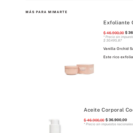
MÁS PARA MIMARTE
Exfoliante 
$
36
$
46
.
900
,
00
* Precio sin impuest
$
30
.
495
,
87
Vanilla Orchid 
Este rico exfolia
Aceite Corporal Co
$
36
.
900
,
00
$
46
.
900
,
00
* Precio sin impuestos nacionale