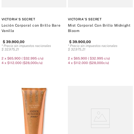
VICTORIA'S SECRET
VICTORIA'S SECRET
Loción Corporal con Brillo Bare
Mist Corporal Con Brillo Midnight
Vanilla
Bloom
$
39
.
900
,
00
$
39
.
900
,
00
* Precio sin impuestos nacionales
* Precio sin impuestos nacionales
$
32
.
975
,
21
$
32
.
975
,
21
2 x $65.900 ( $32.995 c/u)
2 x $65.900 ( $32.995 c/u)
4 x $112.000 ($28,000c/u)
4 x $112.000 ($28,000c/u)