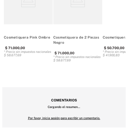
Neceseres apilables interiores
Dos bolsillos con cremallera superior
Capacidad para: la mayoría de los productos de belleza, 
Cosmetiquera Pink Ombre
Cosmetiquera de 2 Piezas
Cosmetiquera
incluyendo brillo de labios, mist facial y brochas de maquillaje
Negro
$
71
.
000
,
00
$
50
.
700
,
00
es
* Precio sin impuestos nacionales
* Precio sin impu
$
71
.
000
,
00
$
58
.
677
,
69
$
41
.
900
,
83
* Precio sin impuestos nacionales
$
58
.
677
,
69
COMENTARIOS
Cargando el resumen…
Por favor, inicia sesión para escribir un comentario.