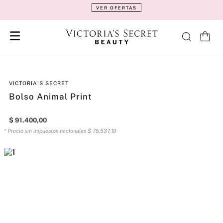
VER OFERTAS
VICTORIA'S SECRET
Bolso Animal Print
$
91
.
400
,
00
* Precio sin impuestos nacionales
$
75
.
537
,
19