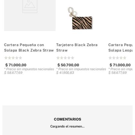
Diseño parcialmente confeccionado con materiales reciclados
Capacidad para 4 tarjetas, billetes plegados y monedas
Artículo importado
Cartera Pequeña con
Tarjetero Black Zebra
Cartera Pequ
Solapa Black Zebra Straw
Straw
Solapa Leopa
es
$
71
.
000
,
00
$
50
.
700
,
00
$
71
.
000
,
00
* Precio sin impuestos nacionales
* Precio sin impuestos nacionales
* Precio sin impu
$
58
.
677
,
69
$
41
.
900
,
83
$
58
.
677
,
69
COMENTARIOS
Cargando el resumen…