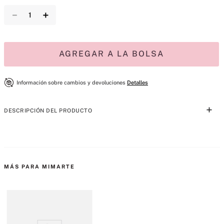
－
＋
AGREGAR A LA BOLSA
Información sobre cambios y devoluciones
Detalles
DESCRIPCIÓN DEL PRODUCTO
Este indispensable en miniatura tiene el clásico cierre de cremallera 
envolvente y el espacio suficiente para que lleves tu efectivo y 
tarjetas esenciales. Tiene un patrón guateado en V en todo su exterior 
MÁS PARA MIMARTE
y el detalle final del herraje con el logo de VS.
4.52" x 0.66" x 3.11"
4 ranuras para tarjetas en el interior
1 bolsillo para documentos en el interior