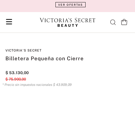
VER OFERTAS
VICTORIA'S SECRET
Billetera Pequeña con Cierre
$
53
.
130
,
00
$
75
.
900
,
00
* Precio sin impuestos nacionales
$
43
.
909
,
09