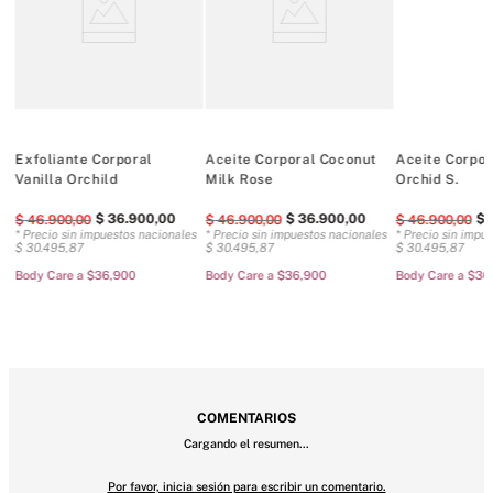
Tipo de fragancia: Ambery Gourmand
Notas: orquídea vainilla, sándalo. 
128 ml / 4,3 onzas líquidas
Doméstico
Exfoliante Corporal
Aceite Corporal Coconut
Aceite Corpor
Vanilla Orchild
Milk Rose
Orchid S.
$
36
.
900
,
00
$
36
.
900
,
00
$
$
46
.
900
,
00
$
46
.
900
,
00
$
46
.
900
,
00
es
* Precio sin impuestos nacionales
* Precio sin impuestos nacionales
* Precio sin impu
$
30
.
495
,
87
$
30
.
495
,
87
$
30
.
495
,
87
Body Care a $36,900
Body Care a $36,900
Body Care a $36
COMENTARIOS
Cargando el resumen…
Por favor, inicia sesión para escribir un comentario.