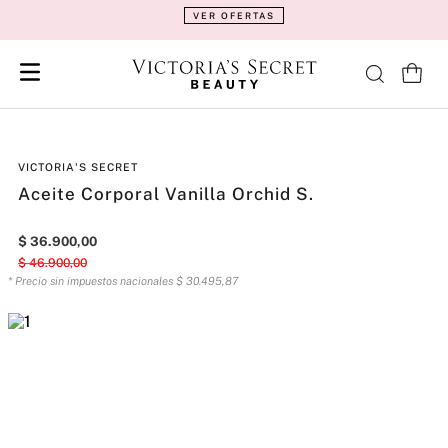
VER OFERTAS
VICTORIA'S SECRET
Aceite Corporal Vanilla Orchid S.
$
36
.
900
,
00
$
46
.
900
,
00
* Precio sin impuestos nacionales
$
30
.
495
,
87