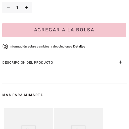
－
＋
AGREGAR A LA BOLSA
Información sobre cambios y devoluciones
Detalles
DESCRIPCIÓN DEL PRODUCTO
Esta fórmula suave con aceite de jojoba se absorbe rápidamente para 
una piel suave y de aspecto saludable.
Aprobado por dermatólogos, vegano, libre de pruebas en animales y 
MÁS PARA MIMARTE
sin colorantes.
Vainilla Orquídea Sándalo
La cálida orquídea vainilla se combina con el terroso sándalo para un 
confort instantáneo. Infusionado con aceite de semilla de girasol.