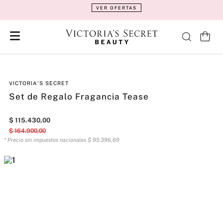
VER OFERTAS
VICTORIA'S SECRET
Set de Regalo Fragancia Tease
$
115
.
430
,
00
$
164
.
900
,
00
* Precio sin impuestos nacionales
$
95
.
396
,
69