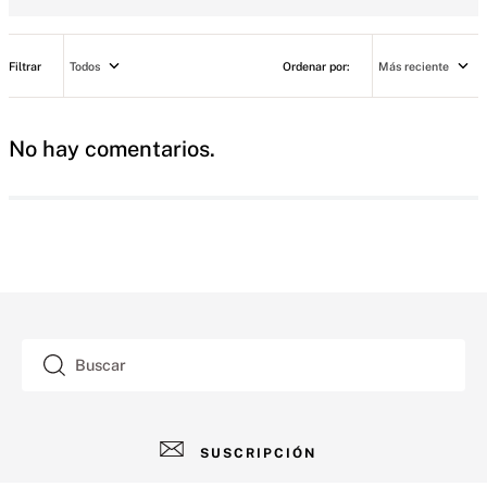
Eau de Parfum (50 ml/1.7 fl oz.)
Todos
Más reciente
Loción de Fragancia para Viaje (100 ml/3.4 fl oz.)
No hay comentarios.
Shimmer Mist ( 2.5 fl oz.)
 Tipo de fragancia: Gourmand Cálido
 Notas: gardenia blanca, pera Anjou, vainilla negra
Buscar
 Tamaño apto para llevar de viaje
SUSCRIPCIÓN