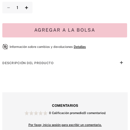
－
＋
AGREGAR A LA BOLSA
Información sobre cambios y devoluciones
Detalles
DESCRIPCIÓN DEL PRODUCTO
Celebra tu lado juguetón con Tease, una deliciosa mezcla de delicadas 
flores envueltas en calidez. Esta lujosa experiencia olfativa celebra la 
belleza y el hogar. 
COMENTARIOS
0 Calificación promedio
(0 comentarios)
SET DE REGALO INCLUYE:
Por favor, inicia sesión para escribir un comentario.