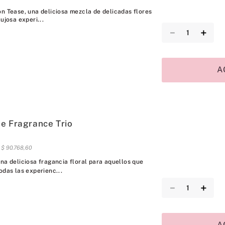
on Tease, una deliciosa mezcla de delicadas flores
ujosa experi...
－
＋
A
e Fragrance Trio
s
$
90
.
768
,
60
na deliciosa fragancia floral para aquellos que
odas las experienc...
－
＋
A