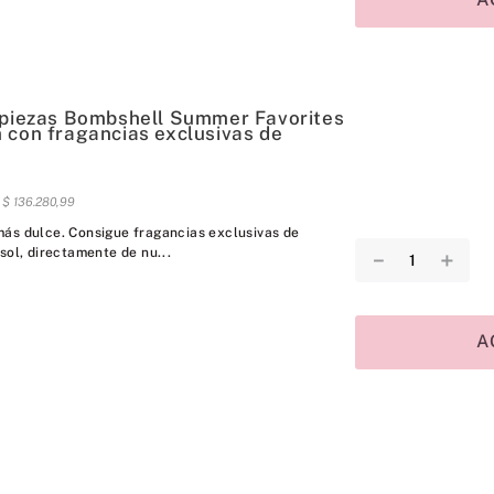
 piezas Bombshell Summer Favorites
 con fragancias exclusivas de
s
$
136
.
280
,
99
ás dulce. Consigue fragancias exclusivas de
sol, directamente de nu...
－
＋
A