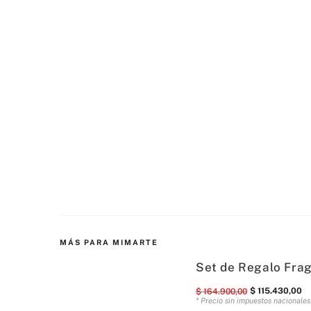
MÁS PARA MIMARTE
Set de Regalo Fra
$
115
.
430
,
00
$
164
.
900
,
00
* Precio sin impuestos nacionale