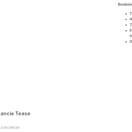
Bombshe
T
N
7
E
f
D
gancia Tease
s
$
95
.
396
,
69