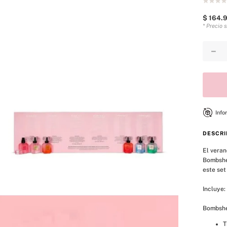
$
164
.
* Precio 
－
Info
DESCRI
El veran
Bombshel
este set
Incluye:
Bombshe
T