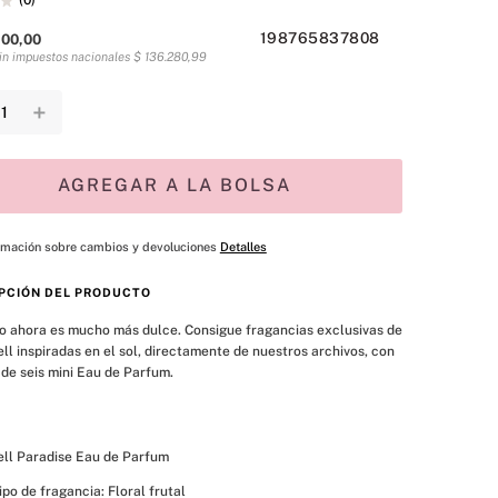
(
0
)
198765837808
900
,
00
sin impuestos nacionales
$
136
.
280
,
99
＋
AGREGAR A LA BOLSA
rmación sobre cambios y devoluciones
Detalles
PCIÓN DEL PRODUCTO
o ahora es mucho más dulce. Consigue fragancias exclusivas de 
l inspiradas en el sol, directamente de nuestros archivos, con 
 de seis mini Eau de Parfum.
ll Paradise Eau de Parfum
ipo de fragancia: Floral frutal