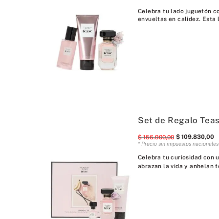
Celebra tu lado juguetón c
envueltas en calidez. Esta l
Set de Regalo Teas
$
109
.
830
,
00
$
156
.
900
,
00
* Precio sin impuestos nacionale
Celebra tu curiosidad con u
abrazan la vida y anhelan t