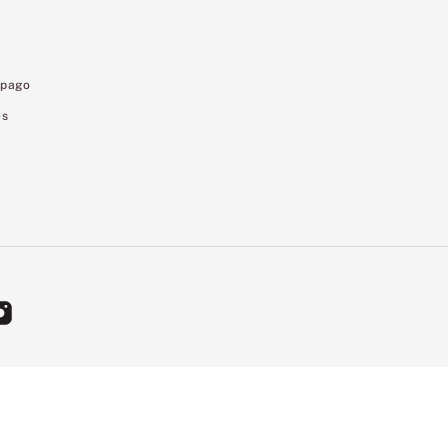
 pago
es