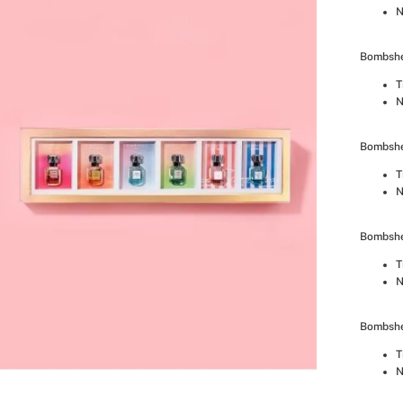
N
Bombshe
T
N
Bombshe
T
N
Bombshe
T
N
Bombshe
T
N