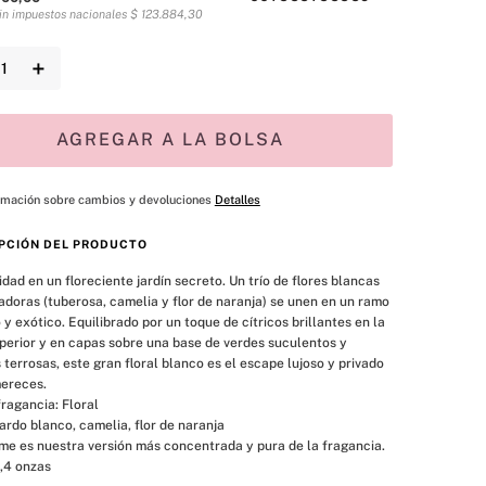
sin impuestos nacionales
$
123
.
884
,
30
＋
AGREGAR A LA BOLSA
rmación sobre cambios y devoluciones
Detalles
PCIÓN DEL PRODUCTO
dad en un floreciente jardín secreto. Un trío de flores blancas 
doras (tuberosa, camelia y flor de naranja) se unen en un ramo 
y exótico. Equilibrado por un toque de cítricos brillantes en la 
perior y en capas sobre una base de verdes suculentos y 
terrosas, este gran floral blanco es el escape lujoso y privado 
ereces.

ragancia: Floral

ardo blanco, camelia, flor de naranja

me es nuestra versión más concentrada y pura de la fragancia.

,4 onzas