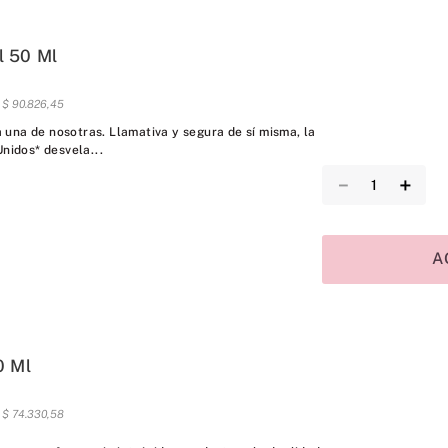
 50 Ml
s
$
90
.
826
,
45
una de nosotras. Llamativa y segura de sí misma, la
Unidos* desvela...
－
＋
A
0 Ml
s
$
74
.
330
,
58