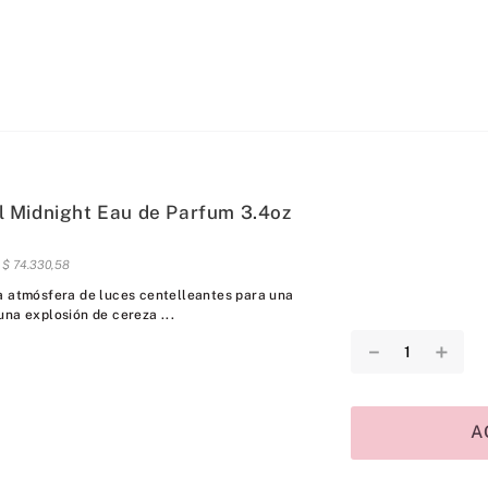
 Midnight Eau de Parfum 3.4oz
s
$
74
.
330
,
58
a atmósfera de luces centelleantes para una
una explosión de cereza ...
－
＋
A