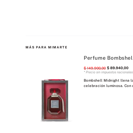
MÁS PARA MIMARTE
Perfume Bombshell
$
89
.
940
,
00
$
149
.
900
,
00
* Precio sin impuestos nacionale
Bombshell Midnight llena l
celebración luminosa. Con 