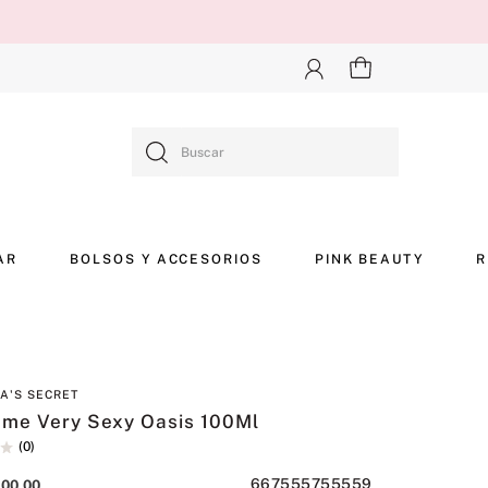
Buscar
AR
BOLSOS Y ACCESORIOS
PINK BEAUTY
R
IA'S SECRET
ume Very Sexy Oasis 100Ml
(
0
)
667555755559
900
,
00