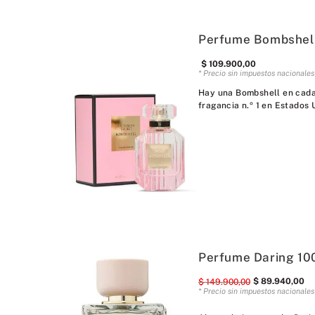
Perfume Bombshell
$
109
.
900
,
00
* Precio sin impuestos nacionale
Hay una Bombshell en cada 
fragancia n.º 1 en Estados 
Perfume Daring 10
$
89
.
940
,
00
$
149
.
900
,
00
* Precio sin impuestos nacionale