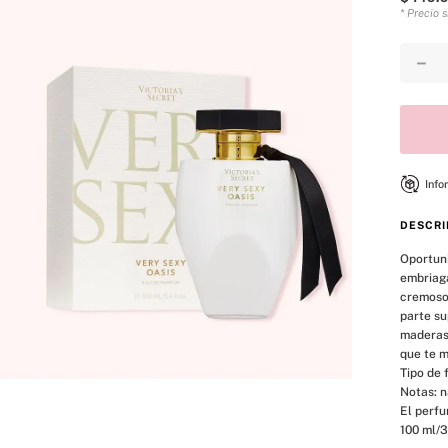
* Precio 
－
Info
DESCRI
Oportuni
embriaga
cremoso 
parte su
maderas 
que te m
Tipo de f
Notas: n
El perfu
100 ml/3