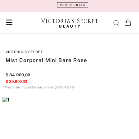
VER OFERTAS
VICTORIA'S SECRET
Mist Corporal Mini Bare Rose
$
34
.
900
,
00
$
39
.
900
,
00
* Precio sin impuestos nacionales
$
28
.
842
,
98