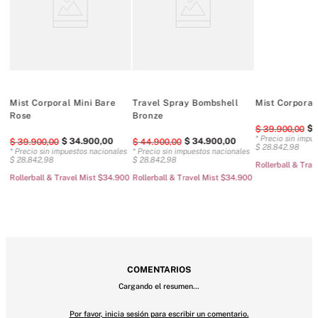
ligera de la fragancia TSA-tamaño amigable, perfecta para viajar75 
ml/2. 5 fl oz

 Doméstico
Mist Corporal Mini Bare
Travel Spray Bombshell
Mist Corporal
Rose
Bronze
$
$
39
.
900
,
00
es
* Precio sin impu
$
34
.
900
,
00
$
34
.
900
,
00
$
39
.
900
,
00
$
44
.
900
,
00
$
28
.
842
,
98
* Precio sin impuestos nacionales
* Precio sin impuestos nacionales
$
28
.
842
,
98
$
28
.
842
,
98
00
Rollerball & Tra
Rollerball & Travel Mist $34.900
Rollerball & Travel Mist $34.900
COMENTARIOS
Cargando el resumen…
Por favor, inicia sesión para escribir un comentario.