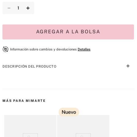
－
＋
AGREGAR A LA BOLSA
Información sobre cambios y devoluciones
Detalles
DESCRIPCIÓN DEL PRODUCTO
Flota en una nube de tu fragancia característica. Nuestro mist ligero 
como el aire, en un tamaño mini listo para viajar. Fresco y floral, Bare 
Rose combina pétalos vívidos y maderas cálidas con una mezcla 
MÁS PARA MIMARTE
patentada de almizcles que se mezcla con la química de su cuerpo 
para revelar su firma. 

Nuevo
 Tipo de fragancia: Amaderado Floral Notas: Sándalo australiano, 
mandarina Madagascar, violeta egipcia Mist es nuestra versión más 