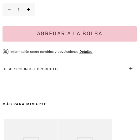
－
＋
AGREGAR A LA BOLSA
Información sobre cambios y devoluciones
Detalles
DESCRIPCIÓN DEL PRODUCTO
Una fragancia portátil y empacable que está lista para viajar. Sedosa y 
floreciente, Bare Magnolia combina pétalos radiantes y una calidez 
reconfortante con una mezcla patentada de almizcles que se mezcla 
MÁS PARA MIMARTE
con la química de tu cuerpo para revelar tu fragancia. Rocía sobre la 
piel y listo para usar.
Tipo de fragancia: Floral Cremoso
Notas: flor de naranja reciclada, madera de magnolia, almizcle de 