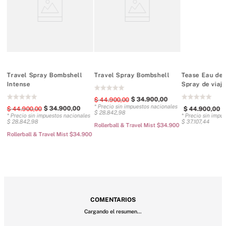
vainilla
Tamaño apto para TSA, perfecto para viajar
7 ml/0,23 fl oz
Hecho en EE. UU.
Travel Spray Bombshell
Travel Spray Bombshell
Tease Eau de
Intense
Spray de viaje
$
34
.
900
,
00
$
44
.
900
,
00
es
* Precio sin impuestos nacionales
$
34
.
900
,
00
$
44
.
900
,
00
$
44
.
900
,
00
$
28
.
842
,
98
* Precio sin impuestos nacionales
* Precio sin impu
$
28
.
842
,
98
$
37
.
107
,
44
00
Rollerball & Travel Mist $34.900
Rollerball & Travel Mist $34.900
COMENTARIOS
Cargando el resumen…