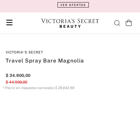
VER OFERTAS
VICTORIA'S SECRET
Travel Spray Bare Magnolia
$
34
.
900
,
00
$
44
.
900
,
00
* Precio sin impuestos nacionales
$
28
.
842
,
98