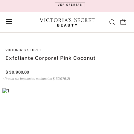
VER OFERTAS
VICTORIA'S SECRET
Exfoliante Corporal Pink Coconut
$
39
.
900
,
00
* Precio sin impuestos nacionales
$
32
.
975
,
21