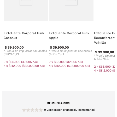
Nueva apariencia y nombre de tu fórmula favorita "Scrub Down"

Probado por dermatólogos

Fórmula sin colorantes

Desde la formulación hasta el producto terminado, estamos libres de 
pruebas con animales.

Exfoliante Corporal Pink
Exfoliante Corporal Pink
Exfoliante Co
Coconut
Apple
Reconfortant
10 oz / 283 g
Vainilla
$
39
.
900
,
00
$
39
.
900
,
00
* Precio sin impuestos nacionales
* Precio sin impuestos nacionales
$
39
.
900
,
00
$
32
.
975
,
21
$
32
.
975
,
21
* Precio sin impu
$
32
.
975
,
21
2 x $65.900 (32.995 c/u)
2 x $65.900 (32.995 c/u)
4 x $112.000 ($28,000.00 c/u)
4 x $112.000 ($28,000.00 c/u)
2 x $65.900 (32.
4 x $112.000 ($2
COMENTARIOS
0 Calificación promedio
(0 comentarios)