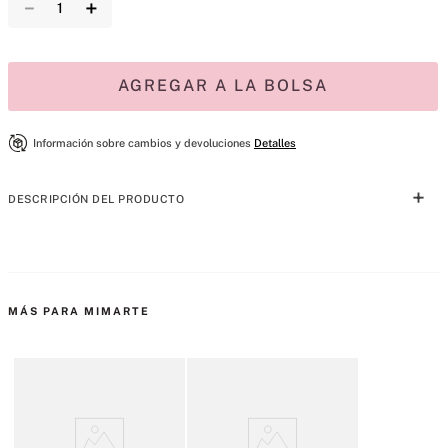
－
＋
AGREGAR A LA BOLSA
Información sobre cambios y devoluciones
Detalles
DESCRIPCIÓN DEL PRODUCTO
Siente comodo en tu piel

Pule tu piel para lograr un acabado suave con esta mezcla exfoliante 
de cristales de azúcar y aceite de coco. Las manchas opacas 
MÁS PARA MIMARTE
disminuyen, la luminosidad aumenta.

Ingrediente destacado: Aceite de Coco

Compuesto de ácidos grasos mega-suavizantes, el aceite de coco es 
uno de los ingredientes más poderosos de la naturaleza.
