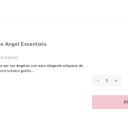
je Angel Essentials
s
$
23
.
487
,
60
do por los ángeles con esta elegante etiqueta de
tro icónico gráfic...
－
＋
A