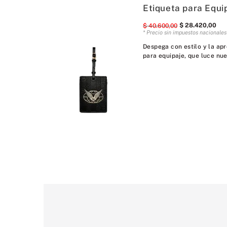
Etiqueta para Equi
$
28
.
420
,
00
$
40
.
600
,
00
* Precio sin impuestos nacionale
Despega con estilo y la ap
para equipaje, que luce nue