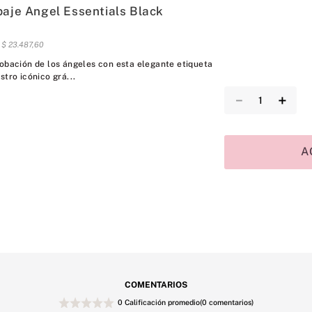
paje Angel Essentials Black
s
$
23
.
487
,
60
robación de los ángeles con esta elegante etiqueta
stro icónico grá...
－
＋
A
COMENTARIOS
0 Calificación promedio
(0 comentarios)