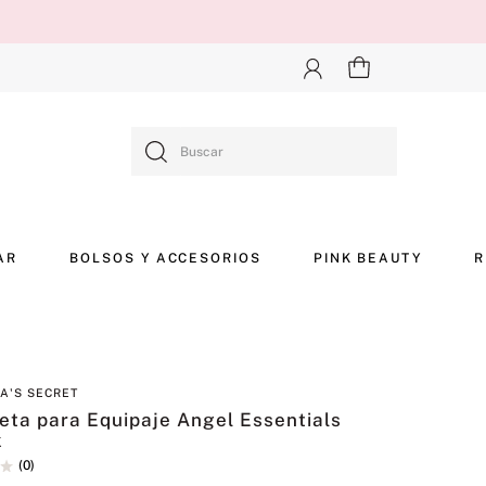
Buscar
AR
BOLSOS Y ACCESORIOS
PINK BEAUTY
R
IA'S SECRET
eta para Equipaje Angel Essentials
k
(
0
)