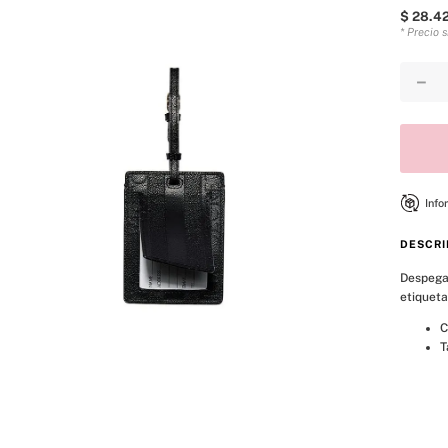
$
28
.
4
* Precio 
－
Info
DESCRI
Despega 
etiqueta
C
T