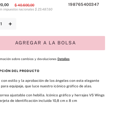
198765400347
20
,
00
$
40
.
600
,
00
sin impuestos nacionales
$
23
.
487
,
60
＋
AGREGAR A LA BOLSA
rmación sobre cambios y devoluciones
Detalles
PCIÓN DEL PRODUCTO
con estilo y la aprobación de los ángeles con esta elegante 
 para equipaje, que luce nuestro icónico gráfico de alas.
orrea ajustable con hebilla. Icónico gráfico y herrajes VS Wings
arjeta de identificación incluida 10,8 cm x 8 cm